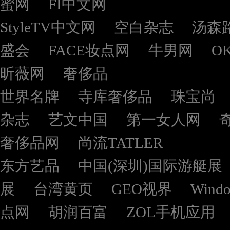
蜜网
FI中文网
StyleTV中文网
空白杂志
汤森
盛会
FACE妆点网
牛男网
O
昕薇网
奢侈品
世界名牌
寺库奢侈品
珠宝尚
杂志
艺文中国
第一女人网
奢侈品网
尚流TATLER
东方艺品
中国(深圳)国际游艇展
展
台湾黄页
GEO视界
Wind
点网
胡润百富
ZOL手机应用