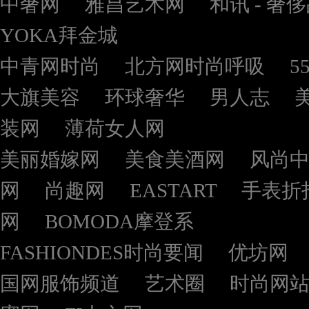
中奢网
雅昌艺术网
和讯 - 奢
YOKA拜金城
中青网时尚
北方网时尚呼吸
5
大旗美容
环球奢华
男人志
装网
薄荷女人网
美丽婚嫁网
美食美酒网
风尚
网
尚趣网
EASTART
手表折
网
BOMODA摩登系
FASHIONDES时尚要闻
优坊网
国网服饰频道
艺术圈
时尚网