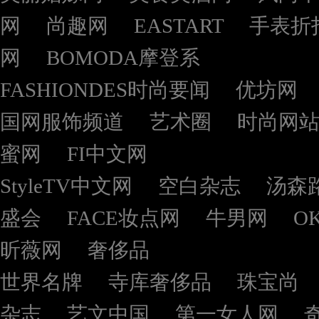
网
尚趣网
EASTART
手表折
网
BOMODA摩登系
FASHIONDES时尚要闻
优坊网
国网服饰频道
艺术圈
时尚网
蜜网
FI中文网
StyleTV中文网
空白杂志
汤森
盛会
FACE妆点网
牛男网
O
昕薇网
奢侈品
世界名牌
寺库奢侈品
珠宝尚
杂志
艺文中国
第一女人网