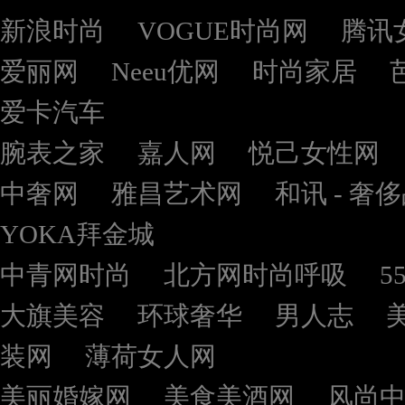
新浪时尚
VOGUE时尚网
腾讯
爱丽网
Neeu优网
时尚家居
爱卡汽车
腕表之家
嘉人网
悦己女性网
中奢网
雅昌艺术网
和讯 - 奢
YOKA拜金城
中青网时尚
北方网时尚呼吸
5
大旗美容
环球奢华
男人志
装网
薄荷女人网
美丽婚嫁网
美食美酒网
风尚