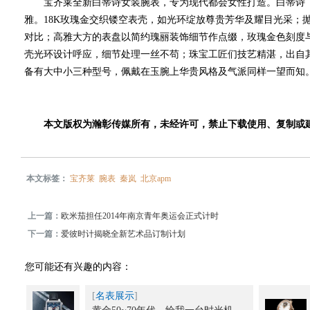
宝齐莱全新白蒂诗女装腕表，专为现代都会女性打造。白蒂诗（Pa
雅。18K玫瑰金交织镂空表壳，如光环绽放尊贵芳华及耀目光采；
对比；高雅大方的表盘以简约瑰丽装饰细节作点缀，玫瑰金色刻度
壳光环设计呼应，细节处理一丝不苟；珠宝工匠们技艺精湛，出自
备有大中小三种型号，佩戴在玉腕上华贵风格及气派同样一望而知
本文版权为瀚彰传媒所有，未经许可，禁止下载使用、复制或
本文标签：
宝齐莱
腕表
秦岚
北京apm
上一篇：
欧米茄担任2014年南京青年奥运会正式计时
下一篇：
爱彼时计揭晓全新艺术品订制计划
您可能还有兴趣的内容：
[
名表展示
]