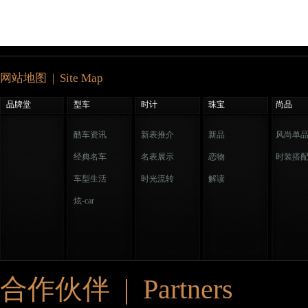
网站地图 | Site Map
品牌堂
型车
时计
珠宝
尚品
酷车资讯
新表推介
新品
风尚单
经典名车
名表展示
恋物
时装搭
车型生活
时光流转
解读
炫-car
合作伙伴 | Partners